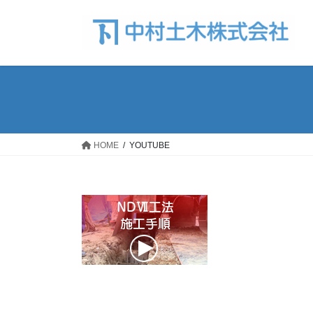
コ
ナ
ン
ビ
テ
ゲ
ン
ー
ツ
シ
へ
ョ
ス
ン
キ
に
ッ
移
HOME
YOUTUBE
プ
動