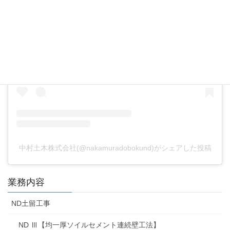
この投稿をInstagramで見る
中村土木株式会社(@nakamuradobokund)がシェアした投稿
業務内容
ND土留工事
ND Ⅲ【均一厚ソイルセメント連続壁工法】