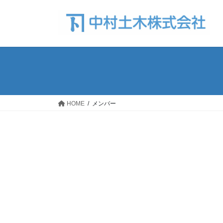
コ
ナ
ン
ビ
テ
ゲ
ン
ー
ツ
シ
へ
ョ
ス
ン
キ
に
ッ
移
HOME
メンバー
プ
動